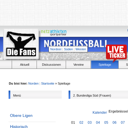
Nordost
|
Süden
|
Westen
Aktuell
Diskussionen
Vereine
Spieltage
S
Du bist hier:
Norden
|
Startseite
» Spieltage
Menü
2. Bundesliga Süd (Frauen)
Ergebnisse
Kalender
Obere Ligen
01
02
03
04
05
06
07
Historisch