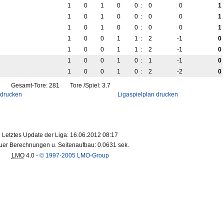
1
0
1
0
0
:
0
0
1
1
0
1
0
0
:
0
0
1
1
0
1
0
0
:
0
0
1
1
0
0
1
1
:
2
-1
0
1
0
0
1
1
:
2
-1
0
1
0
0
1
0
:
1
-1
0
1
0
0
1
0
:
2
-2
0
Gesamt-Tore: 281 Tore /Spiel: 3.7
 drucken
Ligaspielplan drucken
Letztes Update der Liga: 16.06.2012 08:17
er Berechnungen u. Seitenaufbau: 0.0631 sek.
LMO
4.0 -
© 1997-2005 LMO-Group