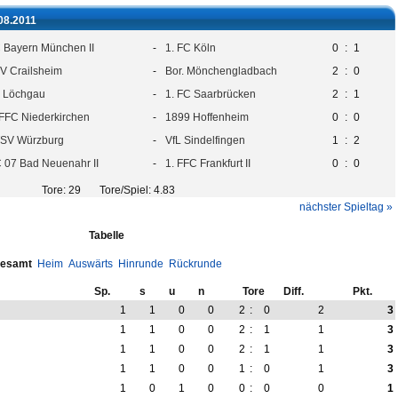
.08.2011
 Bayern München II
-
1. FC Köln
0
:
1
V Crailsheim
-
Bor. Mönchengladbach
2
:
0
 Löchgau
-
1. FC Saarbrücken
2
:
1
 FFC Niederkirchen
-
1899 Hoffenheim
0
:
0
SV Würzburg
-
VfL Sindelfingen
1
:
2
 07 Bad Neuenahr II
-
1. FFC Frankfurt II
0
:
0
Tore: 29 Tore/Spiel: 4.83
nächster Spieltag »
Tabelle
esamt
Heim
Auswärts
Hinrunde
Rückrunde
Sp.
s
u
n
Tore
Diff.
Pkt.
1
1
0
0
2
:
0
2
3
1
1
0
0
2
:
1
1
3
1
1
0
0
2
:
1
1
3
1
1
0
0
1
:
0
1
3
1
0
1
0
0
:
0
0
1