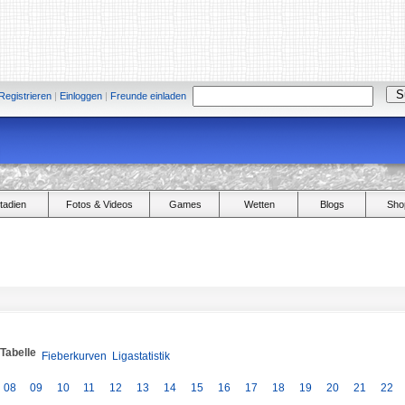
Registrieren
|
Einloggen
|
Freunde einladen
tadien
Fotos & Videos
Games
Wetten
Blogs
Sho
/Tabelle
Fieberkurven
Ligastatistik
08
09
10
11
12
13
14
15
16
17
18
19
20
21
22