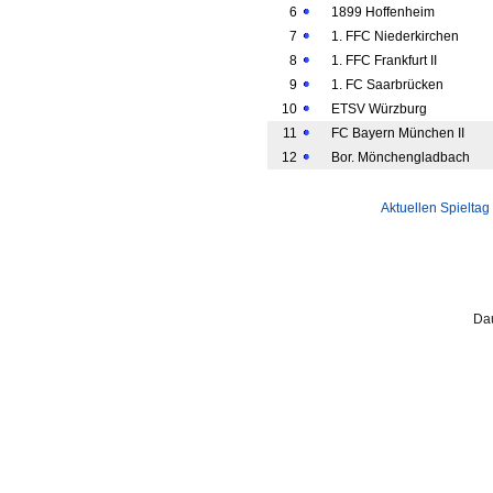
6
1899 Hoffenheim
7
1. FFC Niederkirchen
8
1. FFC Frankfurt II
9
1. FC Saarbrücken
10
ETSV Würzburg
11
FC Bayern München II
12
Bor. Mönchengladbach
Aktuellen Spieltag
Dau