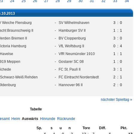
23
24
25
26
27
28
29
30
31
32
33
34
6.10.2013
 Weiche Flensburg
-
SV Wilhelmshaven
3
:
0
racht Braunschweig II
-
Hamburger SV II
1
:
1
erden Bremen II
-
BV Cloppenburg
3
:
0
ictoria Hamburg
-
VfL Wolfsburg II
0
:
4
Havelse
-
VfR Neumünster 1910
1
:
1
1919 Meppen
-
Goslarer SC 08
1
:
0
ichede
-
FC St. Pauli II
3
:
1
Schwarz-Weiß Rehden
-
FC Eintracht Norderstedt
2
:
1
Oldenburg
-
Hannover 96 II
2
:
0
nächster Spieltag »
Tabelle
esamt
Heim
Auswärts
Hinrunde
Rückrunde
Sp.
s
u
n
Tore
Diff.
Pkt.