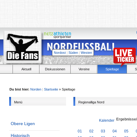
Nordost
|
Süden
|
Westen
Aktuell
Diskussionen
Vereine
Spieltage
S
Du bist hier:
Norden
|
Startseite
» Spieltage
Menü
Regionalliga Nord
Ergebnisse
Kalender
Obere Ligen
01
02
03
04
05
Historisch