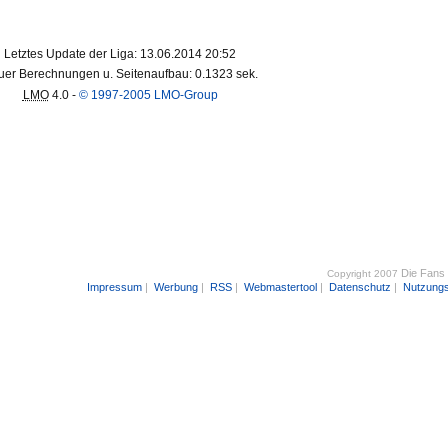
Letztes Update der Liga: 13.06.2014 20:52
er Berechnungen u. Seitenaufbau: 0.1323 sek.
LMO
4.0 -
© 1997-2005 LMO-Group
Die Fans
Copyright 2007
Impressum
|
Werbung
|
RSS
|
Webmastertool
|
Datenschutz
|
Nutzung