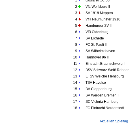
1
Goslarer SC 08
2
VfL Wolfsburg II
3
SV 1919 Meppen
4
VfR Neumünster 1910
5
Hamburger SV II
6
VfB Oldenburg
7
SV Eichede
8
FC St. Pauli II
9
SV Wilhelmshaven
10
Hannover 96 II
11
Eintracht Braunschweig II
12
BSV Schwarz-Weiß Rehde
13
ETSV Weiche Flensburg
14
TSV Havelse
15
BV Cloppenburg
16
SV Werden Bremen II
17
SC Victoria Hamburg
18
FC Eintracht Norderstedt
Aktuellen Spieltag