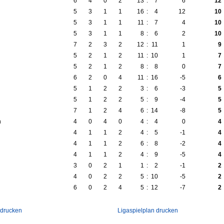
6
4
0
2
13
:
7
6
12
5
3
1
1
16
:
4
12
10
5
3
1
1
11
:
7
4
10
5
3
1
1
8
:
6
2
10
7
2
3
2
12
:
11
1
9
5
2
1
2
11
:
10
1
7
5
2
1
2
8
:
8
0
7
6
2
0
4
11
:
16
-5
6
5
1
2
2
3
:
6
-3
5
5
1
2
2
5
:
9
-4
5
7
1
2
4
6
:
14
-8
5
n
4
0
4
0
4
:
4
0
4
4
1
1
2
4
:
5
-1
4
4
1
1
2
6
:
8
-2
4
4
1
1
2
4
:
9
-5
4
3
0
2
1
1
:
2
-1
2
4
0
2
2
5
:
10
-5
2
6
0
2
4
5
:
12
-7
2
 drucken
Ligaspielplan drucken