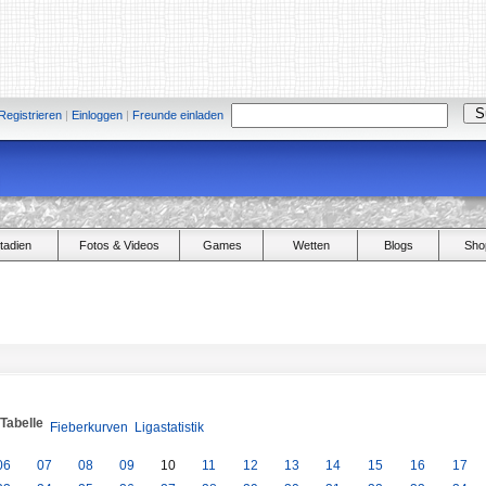
Registrieren
|
Einloggen
|
Freunde einladen
tadien
Fotos & Videos
Games
Wetten
Blogs
Sho
/Tabelle
Fieberkurven
Ligastatistik
06
07
08
09
10
11
12
13
14
15
16
17