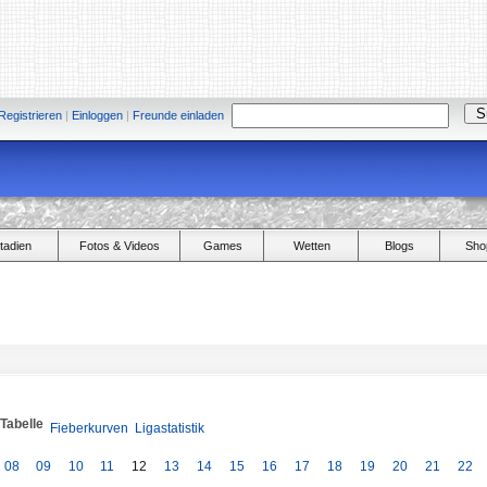
Registrieren
|
Einloggen
|
Freunde einladen
tadien
Fotos & Videos
Games
Wetten
Blogs
Sho
/Tabelle
Fieberkurven
Ligastatistik
08
09
10
11
12
13
14
15
16
17
18
19
20
21
22