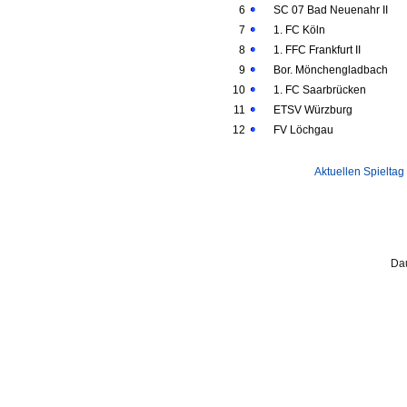
6
SC 07 Bad Neuenahr II
7
1. FC Köln
8
1. FFC Frankfurt II
9
Bor. Mönchengladbach
10
1. FC Saarbrücken
11
ETSV Würzburg
12
FV Löchgau
Aktuellen Spieltag
Dau