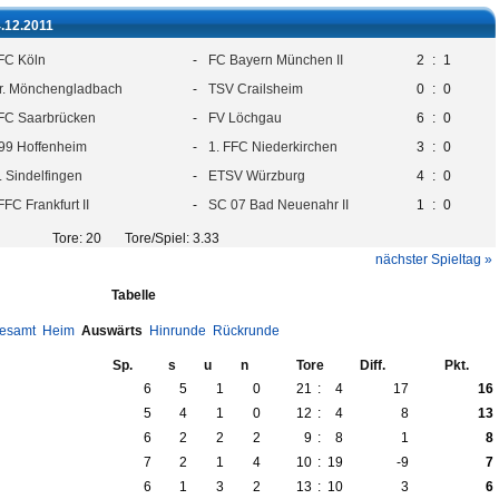
4.12.2011
 FC Köln
-
FC Bayern München II
2
:
1
r. Mönchengladbach
-
TSV Crailsheim
0
:
0
 FC Saarbrücken
-
FV Löchgau
6
:
0
99 Hoffenheim
-
1. FFC Niederkirchen
3
:
0
L Sindelfingen
-
ETSV Würzburg
4
:
0
FFC Frankfurt II
-
SC 07 Bad Neuenahr II
1
:
0
Tore: 20 Tore/Spiel: 3.33
nächster Spieltag »
Tabelle
esamt
Heim
Auswärts
Hinrunde
Rückrunde
Sp.
s
u
n
Tore
Diff.
Pkt.
6
5
1
0
21
:
4
17
16
5
4
1
0
12
:
4
8
13
6
2
2
2
9
:
8
1
8
7
2
1
4
10
:
19
-9
7
6
1
3
2
13
:
10
3
6