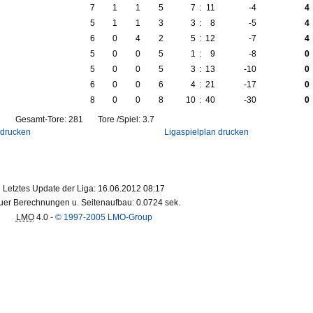
7
1
1
5
7
:
11
-4
4
5
1
1
3
3
:
8
-5
4
6
0
4
2
5
:
12
-7
4
5
0
0
5
1
:
9
-8
0
5
0
0
5
3
:
13
-10
0
6
0
0
6
4
:
21
-17
0
8
0
0
8
10
:
40
-30
0
Gesamt-Tore: 281 Tore /Spiel: 3.7
 drucken
Ligaspielplan drucken
Letztes Update der Liga: 16.06.2012 08:17
er Berechnungen u. Seitenaufbau: 0.0724 sek.
LMO
4.0 -
© 1997-2005 LMO-Group