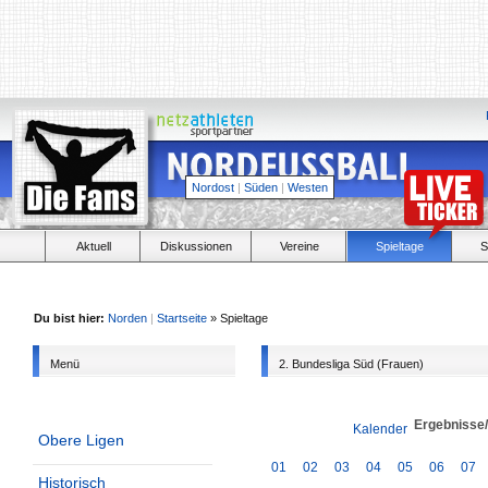
Nordost
|
Süden
|
Westen
Aktuell
Diskussionen
Vereine
Spieltage
S
Du bist hier:
Norden
|
Startseite
» Spieltage
Menü
2. Bundesliga Süd (Frauen)
Ergebnisse
Kalender
Obere Ligen
01
02
03
04
05
06
07
Historisch