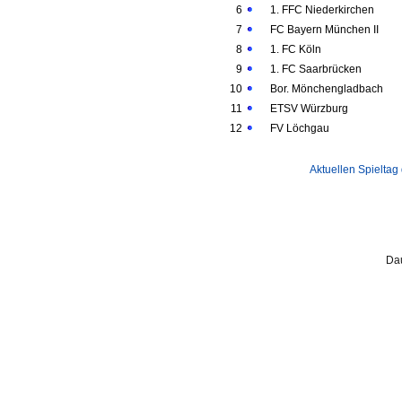
6
1. FFC Niederkirchen
7
FC Bayern München II
8
1. FC Köln
9
1. FC Saarbrücken
10
Bor. Mönchengladbach
11
ETSV Würzburg
12
FV Löchgau
Aktuellen Spieltag
Dau