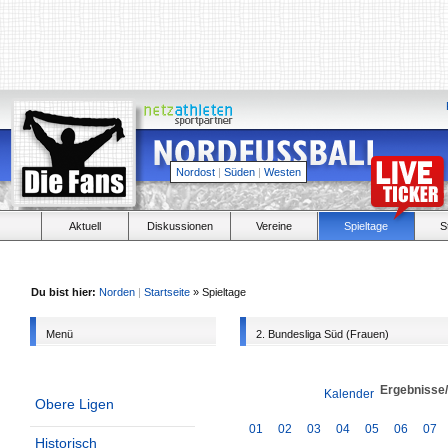
Nordost
|
Süden
|
Westen
Aktuell
Diskussionen
Vereine
Spieltage
S
Du bist hier:
Norden
|
Startseite
» Spieltage
Menü
2. Bundesliga Süd (Frauen)
Ergebnisse
Kalender
Obere Ligen
01
02
03
04
05
06
07
Historisch