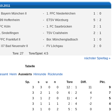
.10.2011
 Bayern München II
-
1. FFC Niederkirchen
1
:
0
99 Hoffenheim
-
ETSV Würzburg
5
:
2
 FC Köln
-
1. FC Saarbrücken
2
:
1
L Sindelfingen
-
TSV Crailsheim
2
:
1
 FFC Frankfurt II
-
Bor. Mönchengladbach
1
:
0
 07 Bad Neuenahr II
-
FV Löchgau
2
:
0
Tore: 27 Tore/Spiel: 4.5
nächster Spieltag »
Tabelle
esamt
Heim
Auswärts
Hinrunde
Rückrunde
Sp.
s
u
n
Tore
Diff.
Pkt.
3
3
0
0
12
:
1
11
9
3
2
1
0
6
:
2
4
7
3
1
2
0
11
:
4
7
5
3
1
1
1
2
:
4
-2
4
3
1
0
2
5
:
5
0
3