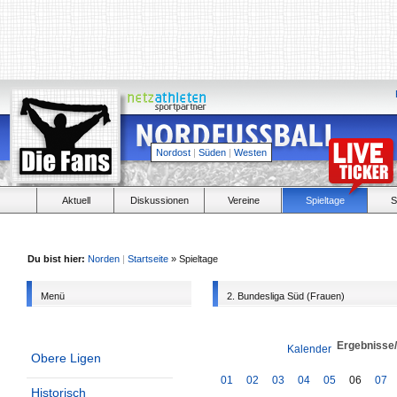
Nordost
|
Süden
|
Westen
Aktuell
Diskussionen
Vereine
Spieltage
S
Du bist hier:
Norden
|
Startseite
» Spieltage
Menü
2. Bundesliga Süd (Frauen)
Ergebnisse
Kalender
Obere Ligen
01
02
03
04
05
06
07
Historisch