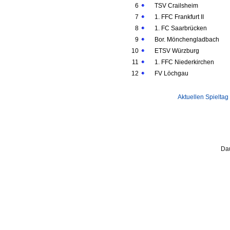
6
TSV Crailsheim
7
1. FFC Frankfurt II
8
1. FC Saarbrücken
9
Bor. Mönchengladbach
10
ETSV Würzburg
11
1. FFC Niederkirchen
12
FV Löchgau
Aktuellen Spieltag
Dau