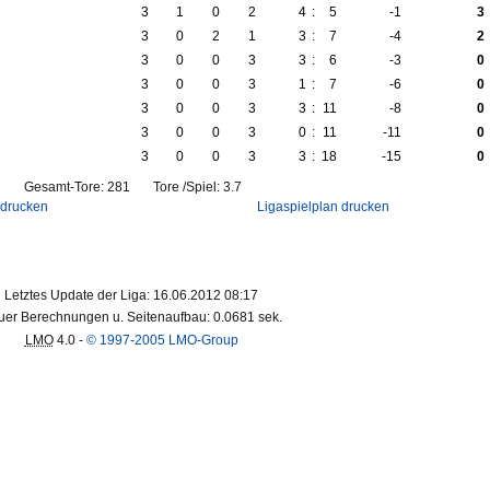
3
1
0
2
4
:
5
-1
3
3
0
2
1
3
:
7
-4
2
3
0
0
3
3
:
6
-3
0
3
0
0
3
1
:
7
-6
0
3
0
0
3
3
:
11
-8
0
3
0
0
3
0
:
11
-11
0
3
0
0
3
3
:
18
-15
0
Gesamt-Tore: 281 Tore /Spiel: 3.7
 drucken
Ligaspielplan drucken
Letztes Update der Liga: 16.06.2012 08:17
er Berechnungen u. Seitenaufbau: 0.0681 sek.
LMO
4.0 -
© 1997-2005 LMO-Group