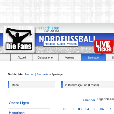
Nordost
|
Süden
|
Westen
Aktuell
Diskussionen
Vereine
Spieltage
S
Du bist hier:
Norden
|
Startseite
» Spieltage
Menü
2. Bundesliga Süd (Frauen)
Ergebnisse
Kalender
Obere Ligen
01
02
03
04
05
06
07
Historisch