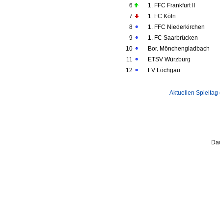
6
1. FFC Frankfurt II
7
1. FC Köln
8
1. FFC Niederkirchen
9
1. FC Saarbrücken
10
Bor. Mönchengladbach
11
ETSV Würzburg
12
FV Löchgau
Aktuellen Spieltag
Dau