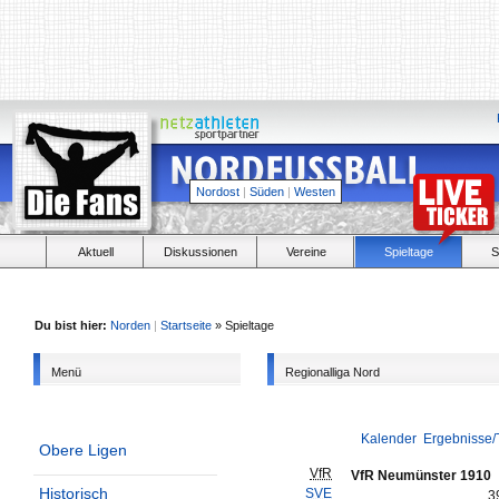
Nordost
|
Süden
|
Westen
Aktuell
Diskussionen
Vereine
Spieltage
S
Du bist hier:
Norden
|
Startseite
» Spieltage
Menü
Regionalliga Nord
Kalender
Ergebnisse/
Obere Ligen
VfR
VfR Neumünster 1910
Historisch
SVE
3