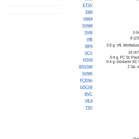
ETSV
EBII
H96II
SVWII
SVM
0.9
8 (2
VfB
3:0 g. VfL Wolfsburg
StPII
16 (4
SCV
0:4 g. FC St. Pauli
HSVII
0:4 g. Goslarer SC 
BSVSW
2 Sp. 
SVWil
FCENo
GSC08
BVC
VfLII
TSV