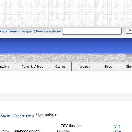
Registrieren
|
Einloggen
|
Freunde einladen
tadien
Fotos & Videos
Games
Wetten
Blogs
Sho
Ligastatistik
Tabelle
Fieberkurven
TSV Havelse
VfR
9,72%
Chancen gegen.
60,29%