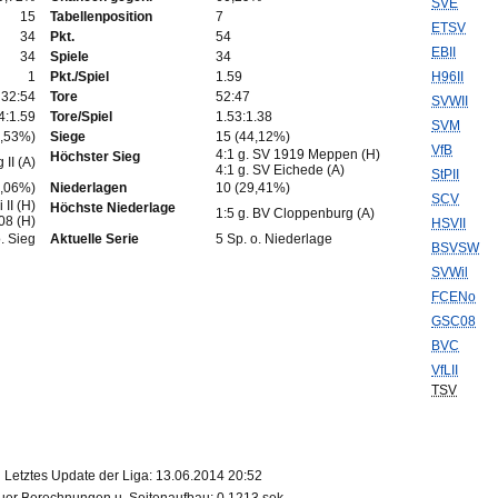
SVE
15
Tabellenposition
7
ETSV
34
Pkt.
54
EBII
34
Spiele
34
1
Pkt./Spiel
1.59
H96II
32:54
Tore
52:47
SVWII
4:1.59
Tore/Spiel
1.53:1.38
SVM
3,53%)
Siege
15 (44,12%)
VfB
4:1 g. SV 1919 Meppen (H)
Höchster Sieg
 II (A)
4:1 g. SV Eichede (A)
StPII
7,06%)
Niederlagen
10 (29,41%)
SCV
 II (H)
Höchste Niederlage
1:5 g. BV Cloppenburg (A)
08 (H)
HSVII
o. Sieg
Aktuelle Serie
5 Sp. o. Niederlage
BSVSW
SVWil
FCENo
GSC08
BVC
VfLII
TSV
Letztes Update der Liga: 13.06.2014 20:52