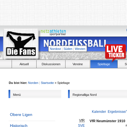
Nordost
|
Süden
|
Westen
Aktuell
Diskussionen
Vereine
Spieltage
S
Du bist hier:
Norden
|
Startseite
» Spieltage
Menü
Regionalliga Nord
Kalender
Ergebnisse/
Obere Ligen
VfR
VfR Neumünster 1910
Historisch
SVE