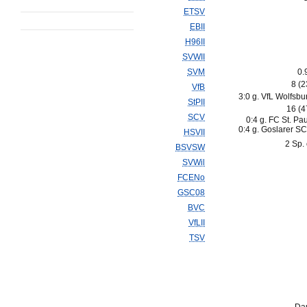
ETSV
EBII
H96II
SVWII
SVM
0.
8 (
VfB
3:0 g. VfL Wolfsbur
StPII
16 (
SCV
0:4 g. FC St. Paul
0:4 g. Goslarer SC
HSVII
2 Sp. 
BSVSW
SVWil
FCENo
GSC08
BVC
VfLII
TSV