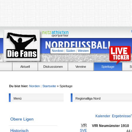
Nordost
|
Süden
|
Westen
Aktuell
Diskussionen
Vereine
Spieltage
S
Du bist hier:
Norden
|
Startseite
» Spieltage
Menü
Regionalliga Nord
Kalender
Ergebnisse/
Obere Ligen
VfR
VfR Neumünster 1910
Historisch
SVE
44