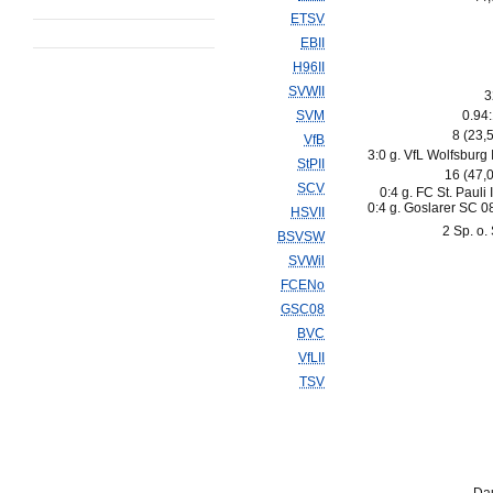
ETSV
EBII
H96II
SVWII
3
SVM
0.94
8 (23,
VfB
3:0 g. VfL Wolfsburg I
StPII
16 (47,
SCV
0:4 g. FC St. Pauli I
0:4 g. Goslarer SC 0
HSVII
2 Sp. o.
BSVSW
SVWil
FCENo
GSC08
BVC
VfLII
TSV