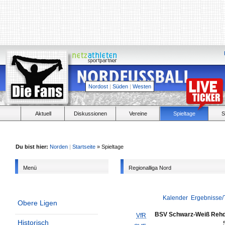
Nordost
|
Süden
|
Westen
Aktuell
Diskussionen
Vereine
Spieltage
S
Du bist hier:
Norden
|
Startseite
» Spieltage
Menü
Regionalliga Nord
Kalender
Ergebnisse/
Obere Ligen
BSV Schwarz-Weiß Reh
VfR
Historisch