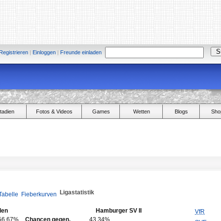
Registrieren
|
Einloggen
|
Freunde einladen
tadien
Fotos & Videos
Games
Wetten
Blogs
Sho
Ligastatistik
Tabelle
Fieberkurven
den
Hamburger SV II
VfR
56,67%
Chancen gegen.
43,34%