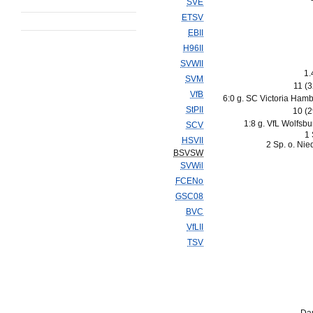
SVE
ETSV
EBII
H96II
SVWII
1.
SVM
11 (
VfB
6:0 g. SC Victoria Hamb
StPII
10 (
1:8 g. VfL Wolfsbur
SCV
1 
HSVII
2 Sp. o. Nie
BSVSW
SVWil
FCENo
GSC08
BVC
VfLII
TSV