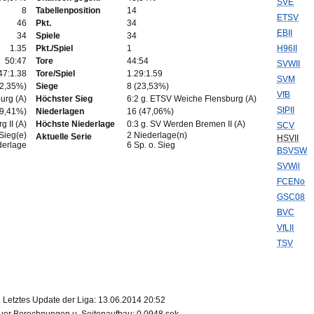
SVE
8
Tabellenposition
14
ETSV
46
Pkt.
34
EBII
34
Spiele
34
1.35
Pkt./Spiel
1
H96II
50:47
Tore
44:54
SVWII
47:1.38
Tore/Spiel
1.29:1.59
SVM
32,35%)
Siege
8 (23,53%)
VfB
urg (A)
Höchster Sieg
6:2 g. ETSV Weiche Flensburg (A)
StPII
29,41%)
Niederlagen
16 (47,06%)
g II (A)
Höchste Niederlage
0:3 g. SV Werden Bremen II (A)
SCV
Sieg(e)
2 Niederlage(n)
Aktuelle Serie
HSVII
derlage
6 Sp. o. Sieg
BSVSW
SVWil
FCENo
GSC08
BVC
VfLII
TSV
Letztes Update der Liga: 13.06.2014 20:52