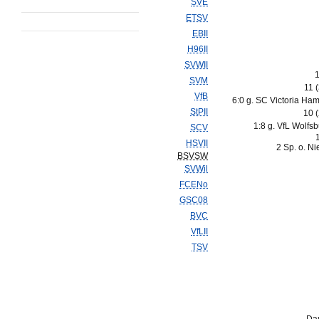
SVE
ETSV
EBII
H96II
SVWII
1
SVM
11 
VfB
6:0 g. SC Victoria Ha
StPII
10 
1:8 g. VfL Wolfsbu
SCV
HSVII
2 Sp. o. N
BSVSW
SVWil
FCENo
GSC08
BVC
VfLII
TSV