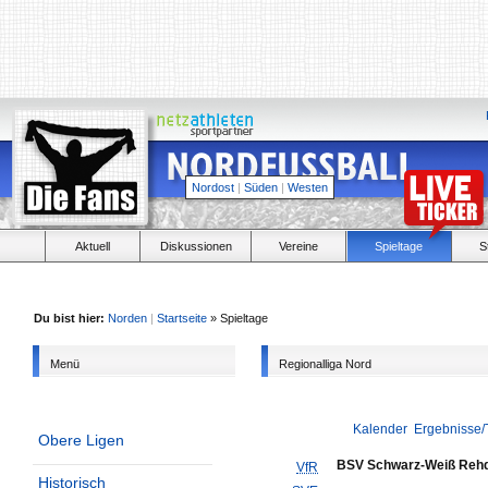
Nordost
|
Süden
|
Westen
Aktuell
Diskussionen
Vereine
Spieltage
S
Du bist hier:
Norden
|
Startseite
» Spieltage
Menü
Regionalliga Nord
Kalender
Ergebnisse/
Obere Ligen
BSV Schwarz-Weiß Reh
VfR
Historisch