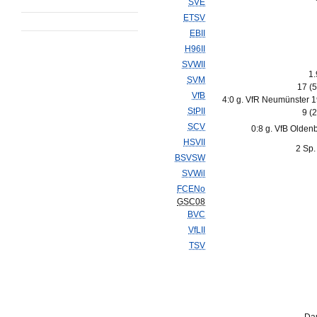
SVE
ETSV
EBII
H96II
SVWII
1.
SVM
17 (
VfB
4:0 g. VfR Neumünster 1
StPII
9 (
SCV
0:8 g. VfB Olden
HSVII
2 Sp.
BSVSW
SVWil
FCENo
GSC08
BVC
VfLII
TSV