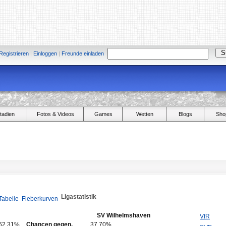
Registrieren
|
Einloggen
|
Freunde einladen
tadien
Fotos & Videos
Games
Wetten
Blogs
Sho
Ligastatistik
Tabelle
Fieberkurven
SV Wilhelmshaven
VfR
62,31%
Chancen gegen.
37,70%