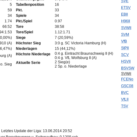
SVE
5
Tabellenposition
16
ETSV
59
Pkt.
33
EBII
34
Spiele
34
1.74
Pkt./Spiel
0.97
H96II
66:52
Tore
38:58
SVWII
94:1.53
Tore/Spiel
1.12:1.71
SVM
50,00%)
Siege
7 (20,59%)
VfB
910 (A)
Höchster Sieg
3:0 g. SC Victoria Hamburg (H)
StPII
26,47%)
Niederlagen
15 (44,12%)
0:4 g. Eintracht Braunschweig II (H)
Höchste Niederlage
SCV
burg (A)
0:4 g. VfL Wolfsburg II (A)
HSVII
2 Sieg(e)
Aktuelle Serie
 o. Sieg
2 Sp. o. Niederlage
BSVSW
SVWil
FCENo
GSC08
BVC
VfLII
TSV
Letztes Update der Liga: 13.06.2014 20:52