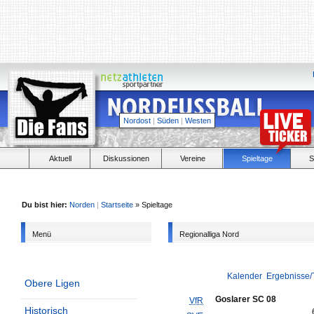
Nordost
|
Süden
|
Westen
Aktuell
Diskussionen
Vereine
Spieltage
S
Du bist hier:
Norden
|
Startseite
» Spieltage
Menü
Regionalliga Nord
Kalender
Ergebnisse/
Obere Ligen
Goslarer SC 08
VfR
Historisch