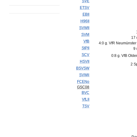
SVE
ETSV
EBII
H96II
SVWII
SVM
17 
VfB
4:0 g. VfR Neumünster
StPII
9 
SCV
0:8 g. VfB Olde
HSVII
2 S
BSVSW
SVWil
FCENo
GSC08
BVC
VfLII
TSV