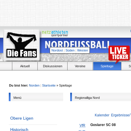
Nordost
|
Süden
|
Westen
Aktuell
Diskussionen
Vereine
Spieltage
S
Du bist hier:
Norden
|
Startseite
» Spieltage
Menü
Regionalliga Nord
Kalender
Ergebnisse/
Obere Ligen
Goslarer SC 08
VfR
Historisch