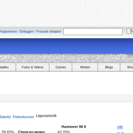
Registrieren
|
Einloggen
|
Freunde einladen
tadien
Fotos & Videos
Games
Wetten
Blogs
Sho
Ligastatistik
Tabelle
Fieberkurven
Hannover 96 II
VfR
56,65%
Chancen gegen.
43,35%