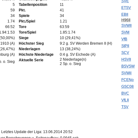
SVE
5
Tabellenposition
11
ETSV
59
Pkt.
41
EBII
34
Spiele
34
H96II
1.74
Pkt./Spiel
1.21
SVWII
66:52
Tore
63:59
1.94:1.53
Tore/Spiel
1.85:1.74
SVM
(50,00%)
Siege
10 (29,41%)
VfB
 1910 (A)
Höchster Sieg
9:2 g. SV Werden Bremen II (H)
StPII
(26,47%)
Niederlagen
13 (38,24%)
SCV
nburg (A)
Höchste Niederlage
0:4 g. SV Eichede (A)
2 Niederlage(n)
HSVII
Aktuelle Serie
p. o. Sieg
2 Sp. o. Sieg
BSVSW
SVWil
FCENo
GSC08
BVC
VfLII
TSV
Letztes Update der Liga: 13.06.2014 20:52