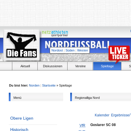
Nordost
|
Süden
|
Westen
Aktuell
Diskussionen
Vereine
Spieltage
S
Du bist hier:
Norden
|
Startseite
» Spieltage
Menü
Regionalliga Nord
Kalender
Ergebnisse/
Obere Ligen
Goslarer SC 08
VfR
Historisch