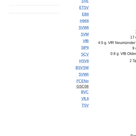
SVE
ETSV
EBII
H96II
SVWII
SVM
17 
VfB
4:0 g. VfR Neumünster
StPII
9 
0:8 g. VfB Olde
SCV
2 S
HSVII
BSVSW
SVWil
FCENo
GSC08
BVC
VfLII
TSV