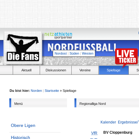
Nordost
|
Süden
|
Westen
Aktuell
Diskussionen
Vereine
Spieltage
S
Du bist hier:
Norden
|
Startseite
» Spieltage
Menü
Regionalliga Nord
Kalender
Ergebnisse/
Obere Ligen
BV Cloppenburg
VfR
Historisch