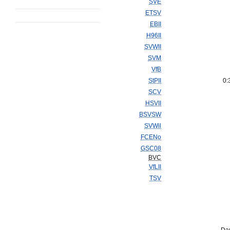
SVE
ETSV
EBII
H96II
SVWII
SVM
VfB
StPII
0:
SCV
HSVII
BSVSW
SVWil
FCENo
GSC08
BVC
VfLII
TSV