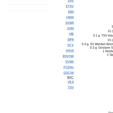
SVE
ETSV
EBII
H96II
SVWII
1
SVM
11 
VfB
5:1 g. TSV Hav
StPII
15 
0:3 g. SV Werden Breme
SCV
0:3 g. Goslarer 
HSVII
1 Niede
1 Sp
BSVSW
SVWil
FCENo
GSC08
BVC
VfLII
TSV