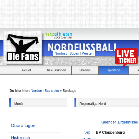
Nordost
|
Süden
|
Westen
Aktuell
Diskussionen
Vereine
Spieltage
S
Du bist hier:
Norden
|
Startseite
» Spieltage
Menü
Regionalliga Nord
Kalender
Ergebnisse/
Obere Ligen
BV Cloppenburg
VfR
Historisch