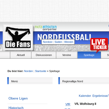
Nordost
|
Süden
|
Westen
Aktuell
Diskussionen
Vereine
Spieltage
S
Du bist hier:
Norden
|
Startseite
» Spieltage
Menü
Regionalliga Nord
Kalender
Ergebnisse/
Obere Ligen
VfL Wolfsburg II
VfR
Historisch