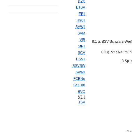
SVE
ETSV
EBII
H96II
SVWII
SVM
VfB
8:1 g. BSV Schwarz-Wei
StPII
0:3 g. VfR Neumün
SCV
HSVII
3 Sp. 
BSVSW
SVWil
FCENo
GSC08
BVC
VfLII
TSV