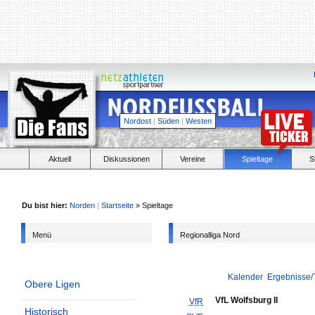
Nordost
|
Süden
|
Westen
Aktuell
Diskussionen
Vereine
Spieltage
S
Du bist hier:
Norden
|
Startseite
» Spieltage
Menü
Regionalliga Nord
Kalender
Ergebnisse/
Obere Ligen
VfL Wolfsburg II
VfR
Historisch