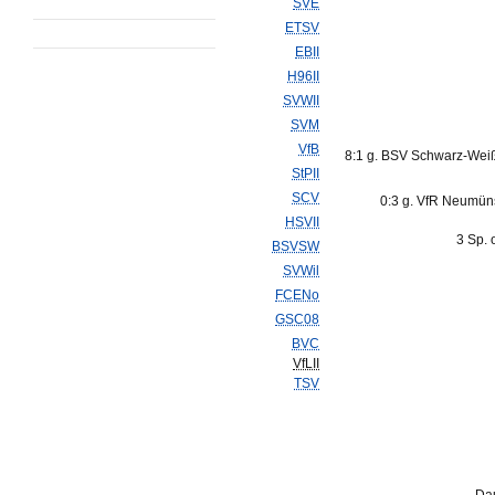
SVE
ETSV
EBII
H96II
SVWII
SVM
VfB
8:1 g. BSV Schwarz-Wei
StPII
SCV
0:3 g. VfR Neumün
HSVII
3 Sp. 
BSVSW
SVWil
FCENo
GSC08
BVC
VfLII
TSV