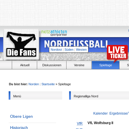
Nordost
|
Süden
|
Westen
Aktuell
Diskussionen
Vereine
Spieltage
S
Du bist hier:
Norden
|
Startseite
» Spieltage
Menü
Regionalliga Nord
Kalender
Ergebnisse/
Obere Ligen
VfL Wolfsburg II
VfR
Historisch