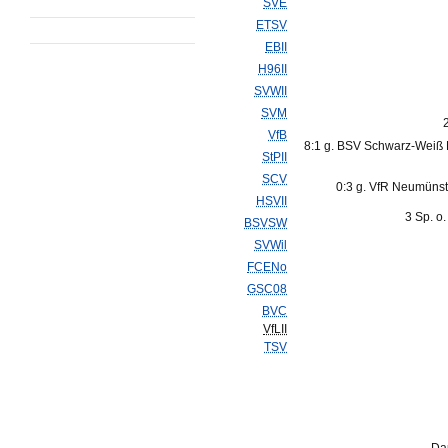
SVE
ETSV
EBII
H96II
SVWII
SVM
VfB
8:1 g. BSV Schwarz-Weiß
StPII
SCV
0:3 g. VfR Neumünst
HSVII
3 Sp. o
BSVSW
SVWil
FCENo
GSC08
BVC
VfLII
TSV