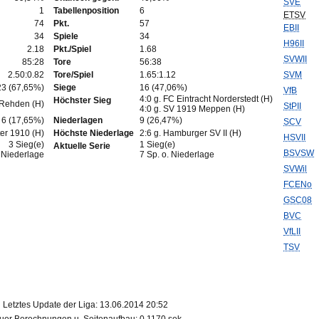
SVE
1
Tabellenposition
6
ETSV
74
Pkt.
57
EBII
34
Spiele
34
H96II
2.18
Pkt./Spiel
1.68
SVWII
85:28
Tore
56:38
2.50:0.82
Tore/Spiel
1.65:1.12
SVM
23 (67,65%)
Siege
16 (47,06%)
VfB
4:0 g. FC Eintracht Norderstedt (H)
Höchster Sieg
 Rehden (H)
StPII
4:0 g. SV 1919 Meppen (H)
6 (17,65%)
Niederlagen
9 (26,47%)
SCV
er 1910 (H)
Höchste Niederlage
2:6 g. Hamburger SV II (H)
HSVII
3 Sieg(e)
1 Sieg(e)
Aktuelle Serie
BSVSW
. Niederlage
7 Sp. o. Niederlage
SVWil
FCENo
GSC08
BVC
VfLII
TSV
Letztes Update der Liga: 13.06.2014 20:52