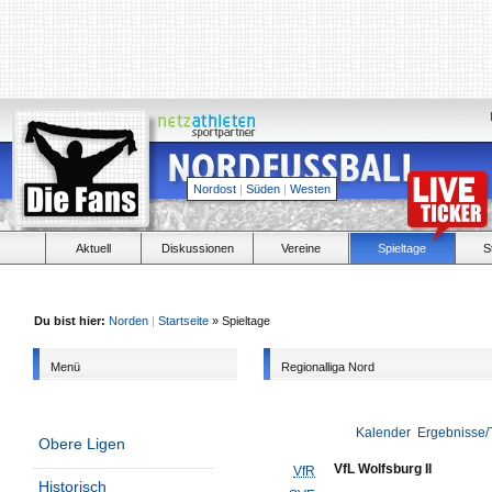
Nordost
|
Süden
|
Westen
Aktuell
Diskussionen
Vereine
Spieltage
S
Du bist hier:
Norden
|
Startseite
» Spieltage
Menü
Regionalliga Nord
Kalender
Ergebnisse/
Obere Ligen
VfL Wolfsburg II
VfR
Historisch