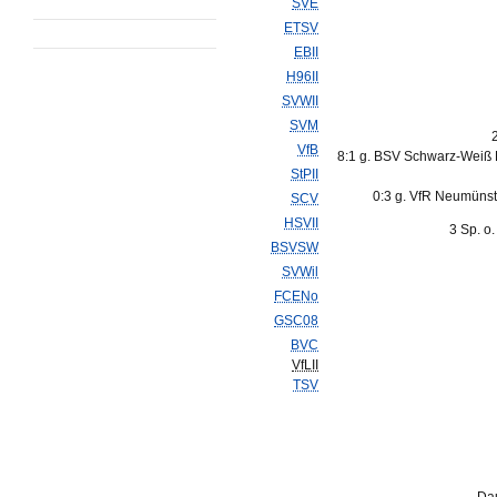
SVE
ETSV
EBII
H96II
SVWII
SVM
VfB
8:1 g. BSV Schwarz-Weiß
StPII
0:3 g. VfR Neumünst
SCV
HSVII
3 Sp. o
BSVSW
SVWil
FCENo
GSC08
BVC
VfLII
TSV