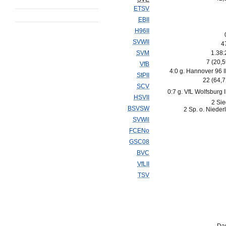
ETSV
EBII
H96II
SVWII
4
SVM
1.38:
7 (20,
VfB
4:0 g. Hannover 96 II
StPII
22 (64,
SCV
0:7 g. VfL Wolfsburg I
HSVII
2 Sie
BSVSW
2 Sp. o. Nieder
SVWil
FCENo
GSC08
BVC
VfLII
TSV