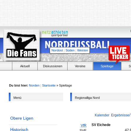
Nordost
|
Süden
|
Westen
Aktuell
Diskussionen
Vereine
Spieltage
S
Du bist hier:
Norden
|
Startseite
» Spieltage
Menü
Regionalliga Nord
Kalender
Ergebnisse/
Obere Ligen
SV Eichede
VfR
Historisch
42,
SVE