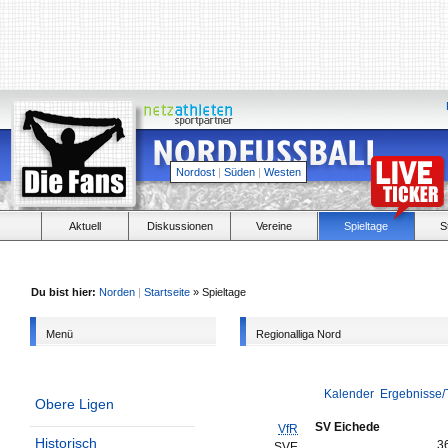
Nordost
|
Süden
|
Westen
Aktuell
Diskussionen
Vereine
Spieltage
S
Du bist hier:
Norden
|
Startseite
» Spieltage
Menü
Regionalliga Nord
Kalender
Ergebnisse/
Obere Ligen
SV Eichede
VfR
Historisch
3
SVE