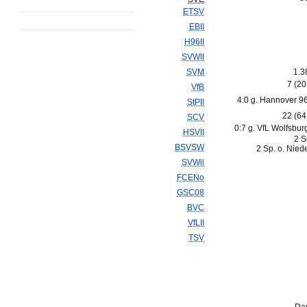
ETSV
EBII
H96II
SVWII
SVM
1.3
7 (2
VfB
4:0 g. Hannover 96 
StPII
22 (6
SCV
0:7 g. VfL Wolfsburg
HSVII
2 S
BSVSW
2 Sp. o. Nied
SVWil
FCENo
GSC08
BVC
VfLII
TSV