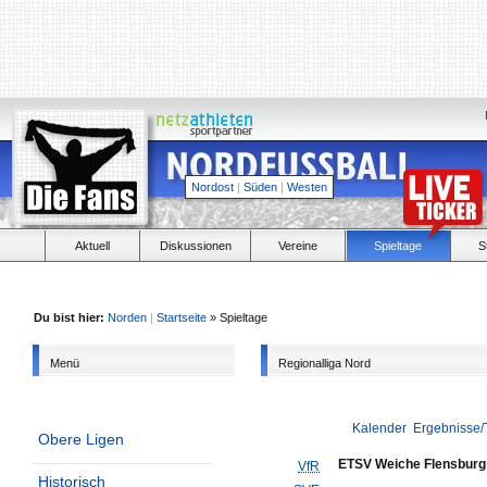
Nordost
|
Süden
|
Westen
Aktuell
Diskussionen
Vereine
Spieltage
S
Du bist hier:
Norden
|
Startseite
» Spieltage
Menü
Regionalliga Nord
Kalender
Ergebnisse/
Obere Ligen
ETSV Weiche Flensburg
VfR
Historisch