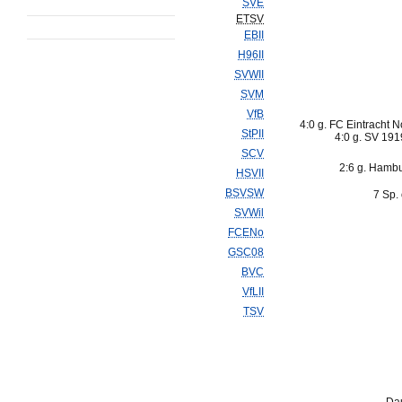
SVE
ETSV
EBII
H96II
SVWII
SVM
VfB
4:0 g. FC Eintracht N
StPII
4:0 g. SV 19
SCV
2:6 g. Hambu
HSVII
BSVSW
7 Sp.
SVWil
FCENo
GSC08
BVC
VfLII
TSV