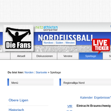
Nordost
|
Süden
|
Westen
Aktuell
Diskussionen
Vereine
Spieltage
S
Du bist hier:
Norden
|
Startseite
» Spieltage
Menü
Regionalliga Nord
Kalender
Ergebnisse/
Obere Ligen
Eintracht Braunschweig 
VfR
Historisch