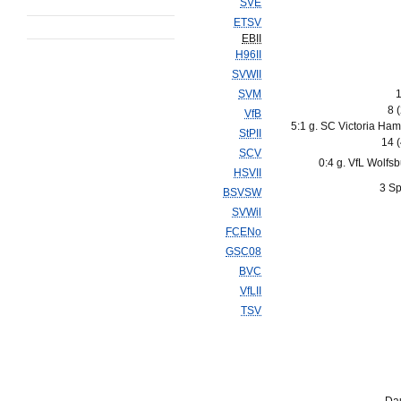
SVE
ETSV
EBII
H96II
SVWII
SVM
1
8 
VfB
5:1 g. SC Victoria Ha
StPII
14 
SCV
0:4 g. VfL Wolfsbu
HSVII
3 Sp
BSVSW
SVWil
FCENo
GSC08
BVC
VfLII
TSV