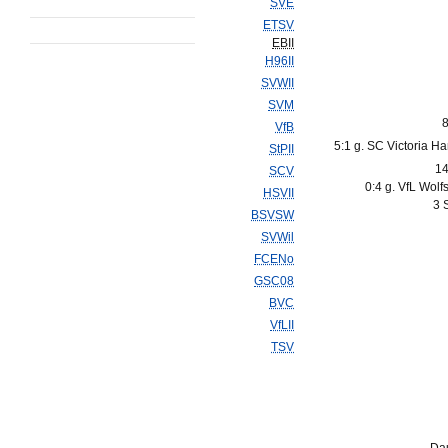
SVE
ETSV
EBII
H96II
SVWII
SVM
8
VfB
5:1 g. SC Victoria H
StPII
14
SCV
0:4 g. VfL Wolfs
HSVII
3 
BSVSW
SVWil
FCENo
GSC08
BVC
VfLII
TSV