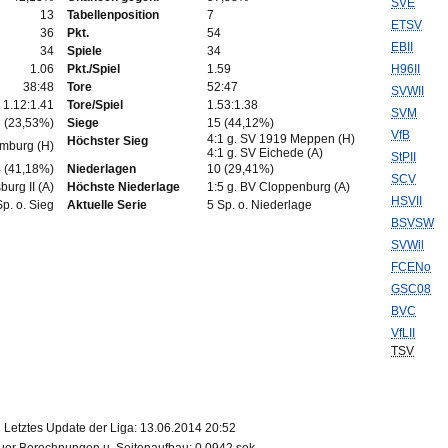
SVE
13
Tabellenposition
7
ETSV
36
Pkt.
54
EBII
34
Spiele
34
1.06
Pkt./Spiel
1.59
H96II
38:48
Tore
52:47
SVWII
1.12:1.41
Tore/Spiel
1.53:1.38
SVM
 (23,53%)
Siege
15 (44,12%)
VfB
4:1 g. SV 1919 Meppen (H)
Höchster Sieg
amburg (H)
4:1 g. SV Eichede (A)
StPII
 (41,18%)
Niederlagen
10 (29,41%)
SCV
burg II (A)
Höchste Niederlage
1:5 g. BV Cloppenburg (A)
HSVII
Sp. o. Sieg
Aktuelle Serie
5 Sp. o. Niederlage
BSVSW
SVWil
FCENo
GSC08
BVC
VfLII
TSV
Letztes Update der Liga: 13.06.2014 20:52