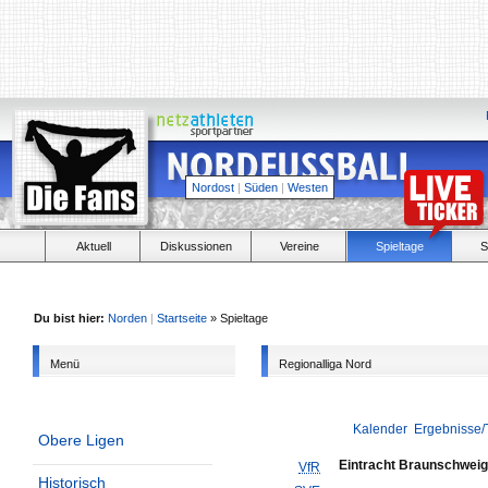
Nordost
|
Süden
|
Westen
Aktuell
Diskussionen
Vereine
Spieltage
S
Du bist hier:
Norden
|
Startseite
» Spieltage
Menü
Regionalliga Nord
Kalender
Ergebnisse/
Obere Ligen
Eintracht Braunschweig 
VfR
Historisch