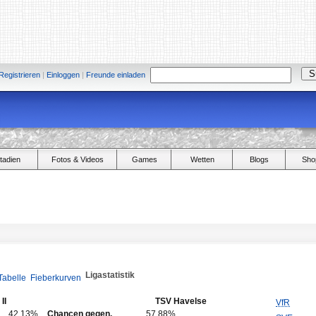
Registrieren
|
Einloggen
|
Freunde einladen
tadien
Fotos & Videos
Games
Wetten
Blogs
Sho
Ligastatistik
Tabelle
Fieberkurven
II
TSV Havelse
VfR
42,13%
Chancen gegen.
57,88%