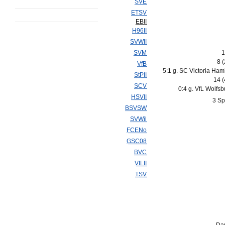
SVE
ETSV
EBII
H96II
SVWII
SVM
1
8 
VfB
5:1 g. SC Victoria Ham
StPII
14 
SCV
0:4 g. VfL Wolfsbu
HSVII
3 Sp
BSVSW
SVWil
FCENo
GSC08
BVC
VfLII
TSV