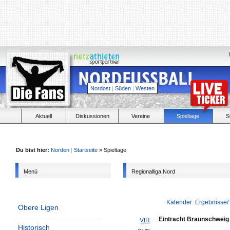
Nordost
|
Süden
|
Westen
Aktuell
Diskussionen
Vereine
Spieltage
S
Du bist hier:
Norden
|
Startseite
» Spieltage
Menü
Regionalliga Nord
Kalender
Ergebnisse/
Obere Ligen
Eintracht Braunschweig 
VfR
Historisch