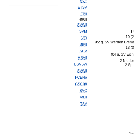
SVE
ETSV
EBII
H96II
SVWII
SVM
1.
10 (
VfB
9:2 g. SV Werden Bremen
StPII
13 (
SCV
0:4 g. SV Eic
HSVII
2 Nieder
BSVSW
2 Sp.
SVWil
FCENo
GSC08
BVC
VfLII
TSV