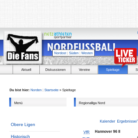
Nordost
|
Süden
|
Westen
Aktuell
Diskussionen
Vereine
Spieltage
S
Du bist hier:
Norden
|
Startseite
» Spieltage
Menü
Regionalliga Nord
Kalender
Ergebnisse/
Obere Ligen
Hannover 96 II
VfR
Historisch