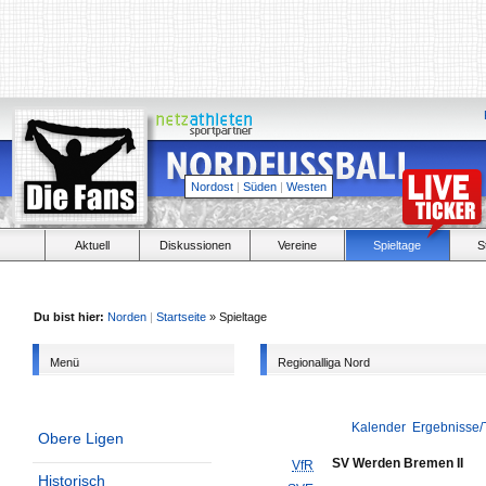
Nordost
|
Süden
|
Westen
Aktuell
Diskussionen
Vereine
Spieltage
S
Du bist hier:
Norden
|
Startseite
» Spieltage
Menü
Regionalliga Nord
Kalender
Ergebnisse/
Obere Ligen
SV Werden Bremen II
VfR
Historisch