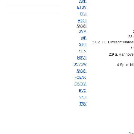
SVE
ETSV
EBII
H96II
SVWII
SVM
23 
VfB
5:0 g. FC Eintracht Norder
StPII
7 
SCV
2:9 g. Hannover
HSVII
BSVSW
4 Sp. o. N
SVWil
FCENo
GSC08
BVC
VfLII
TSV