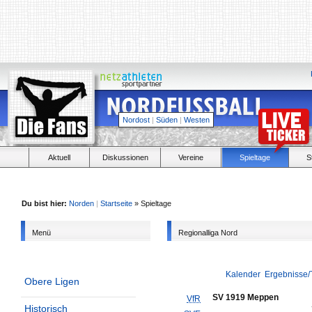
Nordost
|
Süden
|
Westen
Aktuell
Diskussionen
Vereine
Spieltage
S
Du bist hier:
Norden
|
Startseite
» Spieltage
Menü
Regionalliga Nord
Kalender
Ergebnisse/
Obere Ligen
SV 1919 Meppen
VfR
Historisch