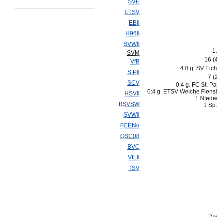
SVE
ETSV
EBII
H96II
SVWII
1
SVM
16 (
VfB
4:0 g. SV Eic
StPII
7 (
SCV
0:4 g. FC St. Pau
0:4 g. ETSV Weiche Flens
HSVII
1 Niede
BSVSW
1 Sp.
SVWil
FCENo
GSC08
BVC
VfLII
TSV