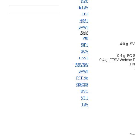
SVE
ETSV
EBII
H96II
SVWII
SVM
VfB
4:0 g. S
StPII
SCV
0:4 g. FC St
HSVII
0:4 g. ETSV Weiche F
1 N
BSVSW
SVWil
FCENo
GSC08
BVC
VfLII
TSV