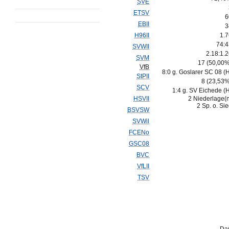
SVE
ETSV
6
EBII
3
H96II
1.7
74:4
SVWII
2.18:1.
SVM
17 (50,00%
VfB
8:0 g. Goslarer SC 08 (
StPII
8 (23,53%
SCV
1:4 g. SV Eichede (
HSVII
2 Niederlage(
2 Sp. o. Si
BSVSW
SVWil
FCENo
GSC08
BVC
VfLII
TSV