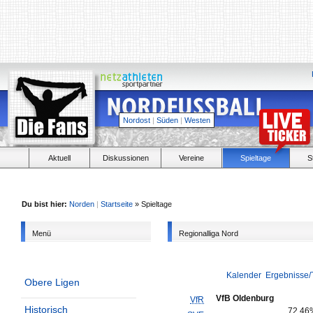
Nordost
|
Süden
|
Westen
Aktuell
Diskussionen
Vereine
Spieltage
S
Du bist hier:
Norden
|
Startseite
» Spieltage
Menü
Regionalliga Nord
Kalender
Ergebnisse/
Obere Ligen
VfB Oldenburg
VfR
Historisch
72,46