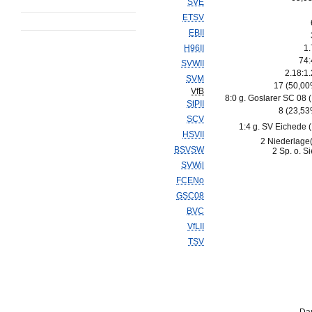
SVE
ETSV
EBII
H96II
1.
74:
SVWII
2.18:1
SVM
17 (50,00
VfB
8:0 g. Goslarer SC 08 
StPII
8 (23,53
SCV
1:4 g. SV Eichede 
HSVII
2 Niederlage
BSVSW
2 Sp. o. S
SVWil
FCENo
GSC08
BVC
VfLII
TSV