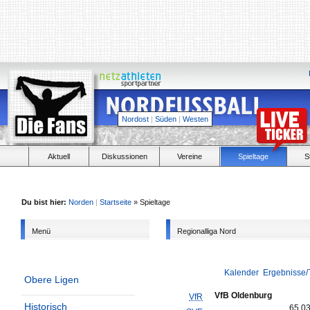
Nordost
|
Süden
|
Westen
Aktuell
Diskussionen
Vereine
Spieltage
S
Du bist hier:
Norden
|
Startseite
» Spieltage
Menü
Regionalliga Nord
Kalender
Ergebnisse/
Obere Ligen
VfB Oldenburg
VfR
Historisch
65,0