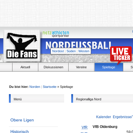
Nordost
|
Süden
|
Westen
Aktuell
Diskussionen
Vereine
Spieltage
S
Du bist hier:
Norden
|
Startseite
» Spieltage
Menü
Regionalliga Nord
Kalender
Ergebnisse/
Obere Ligen
VfB Oldenburg
VfR
Historisch
59,