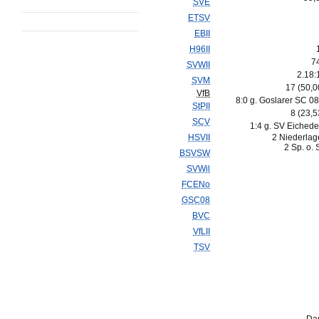
SVE
ETSV
EBII
H96II
7
SVWII
2.18:
SVM
17 (50,
VfB
8:0 g. Goslarer SC 08
StPII
8 (23,
SCV
1:4 g. SV Eichede
HSVII
2 Niederlag
2 Sp. o. 
BSVSW
SVWil
FCENo
GSC08
BVC
VfLII
TSV