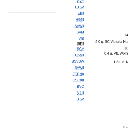
SVE
ETSV
EBII
H96II
SVWII
SVM
14
VfB
5:0 g. SC Victoria H
StPII
16
SCV
0:4 g. VfL Wolfs
HSVII
BSVSW
1 Sp. o. 
SVWil
FCENo
GSC08
BVC
VfLII
TSV