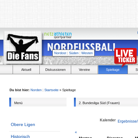
Nordost
|
Süden
|
Westen
Aktuell
Diskussionen
Vereine
Spieltage
S
Du bist hier:
Norden
|
Startseite
» Spieltage
Menü
2. Bundesliga Süd (Frauen)
Kalender
Ergebnisse/
Obere Ligen
«
Historisch