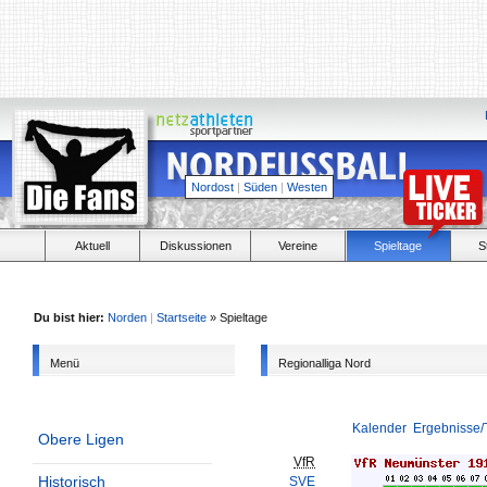
Nordost
|
Süden
|
Westen
Aktuell
Diskussionen
Vereine
Spieltage
S
Du bist hier:
Norden
|
Startseite
» Spieltage
Menü
Regionalliga Nord
Kalender
Ergebnisse/
Obere Ligen
VfR
Historisch
SVE