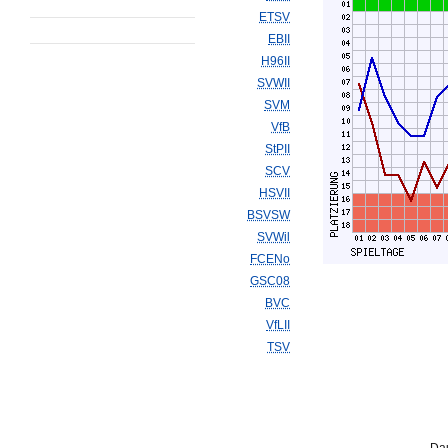
ETSV
EBII
H96II
SVWII
SVM
VfB
StPII
SCV
HSVII
BSVSW
SVWil
FCENo
GSC08
BVC
VfLII
TSV