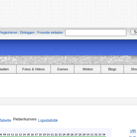
Registrieren
|
Einloggen
|
Freunde einladen
tadien
Fotos & Videos
Games
Wetten
Blogs
Sho
Fieberkurven
Tabelle
Ligastatistik
VfR