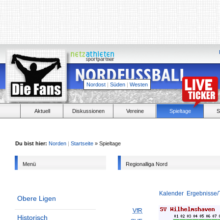
Nordost
|
Süden
|
Westen
Aktuell
Diskussionen
Vereine
Spieltage
S
Du bist hier:
Norden
|
Startseite
» Spieltage
Menü
Regionalliga Nord
Kalender
Ergebnisse/
Obere Ligen
VfR
Historisch