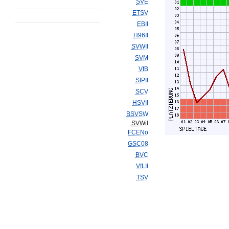
SVE
ETSV
EBII
H96II
SVWII
SVM
VfB
StPII
SCV
HSVII
BSVSW
SVWil
FCENo
GSC08
BVC
VfLII
TSV