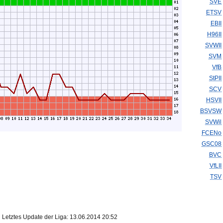
SVE
ETSV
EBII
H96II
SVWII
SVM
VfB
StPII
SCV
HSVII
BSVSW
SVWil
FCENo
GSC08
BVC
VfLII
TSV
Letztes Update der Liga: 13.06.2014 20:52