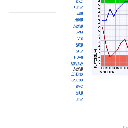
SVE
ETSV
EBII
H96II
SVWII
SVM
VfB
StPII
SCV
HSVII
BSVSW
SVWil
FCENo
GSC08
BVC
VfLII
TSV