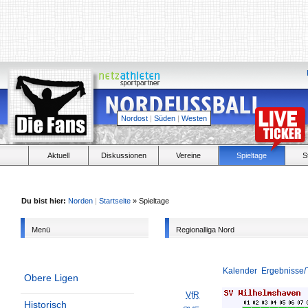
Nordost
|
Süden
|
Westen
Aktuell
Diskussionen
Vereine
Spieltage
S
Du bist hier:
Norden
|
Startseite
» Spieltage
Menü
Regionalliga Nord
Kalender
Ergebnisse/
Obere Ligen
VfR
Historisch