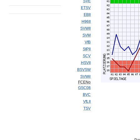
SVE
ETSV
EBII
H96II
SVWII
SVM
VfB
StPII
SCV
HSVII
BSVSW
SVWil
FCENo
GSC08
BVC
VfLII
TSV