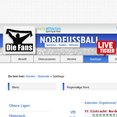
Nordost
|
Süden
|
Westen
Aktuell
Diskussionen
Vereine
Spieltage
S
Du bist hier:
Norden
|
Startseite
» Spieltage
Menü
Regionalliga Nord
Kalender
Ergebnisse/
Obere Ligen
VfR
Historisch