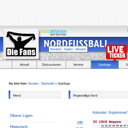
Nordost
|
Süden
|
Westen
Aktuell
Diskussionen
Vereine
Spieltage
S
Du bist hier:
Norden
|
Startseite
» Spieltage
Menü
Regionalliga Nord
Kalender
Ergebnisse/
Obere Ligen
VfR
Historisch