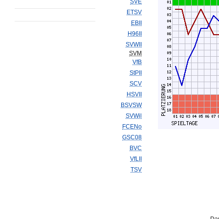
SVE
ETSV
EBII
H96II
SVWII
SVM
VfB
StPII
SCV
HSVII
BSVSW
SVWil
FCENo
GSC08
BVC
VfLII
TSV