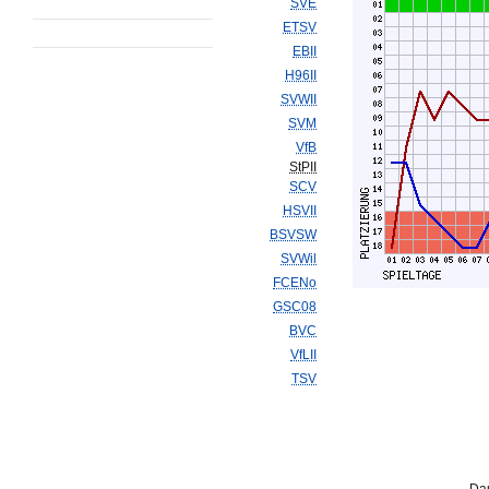
SVE
ETSV
EBII
H96II
SVWII
SVM
VfB
StPII
SCV
HSVII
BSVSW
SVWil
FCENo
GSC08
BVC
VfLII
TSV