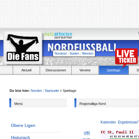
Nordost
|
Süden
|
Westen
Aktuell
Diskussionen
Vereine
Spieltage
S
Du bist hier:
Norden
|
Startseite
» Spieltage
Menü
Regionalliga Nord
Kalender
Ergebnisse/
Obere Ligen
VfR
Historisch