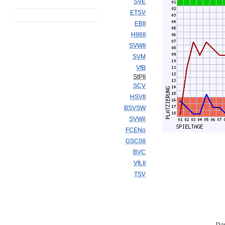
SVE
ETSV
EBII
H96II
SVWII
SVM
VfB
StPII
SCV
HSVII
BSVSW
SVWil
FCENo
GSC08
BVC
VfLII
TSV