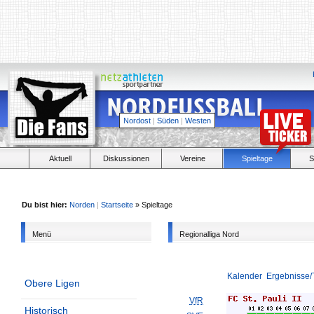
Nordost
|
Süden
|
Westen
Aktuell
Diskussionen
Vereine
Spieltage
S
Du bist hier:
Norden
|
Startseite
» Spieltage
Menü
Regionalliga Nord
Kalender
Ergebnisse/
Obere Ligen
VfR
Historisch