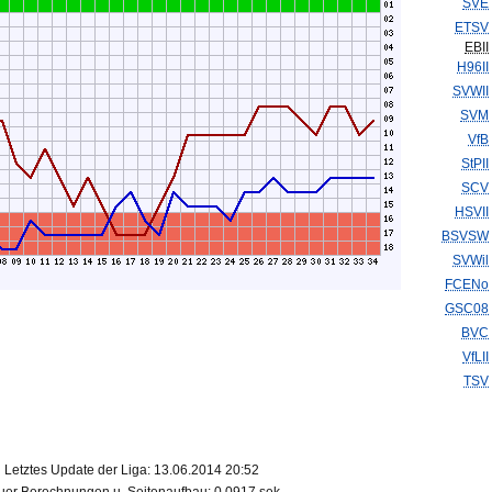
SVE
ETSV
EBII
H96II
SVWII
SVM
VfB
StPII
SCV
HSVII
BSVSW
SVWil
FCENo
GSC08
BVC
VfLII
TSV
Letztes Update der Liga: 13.06.2014 20:52