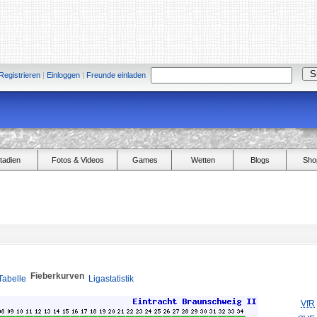
Registrieren
|
Einloggen
|
Freunde einladen
tadien
Fotos & Videos
Games
Wetten
Blogs
Sho
Fieberkurven
Tabelle
Ligastatistik
VfR