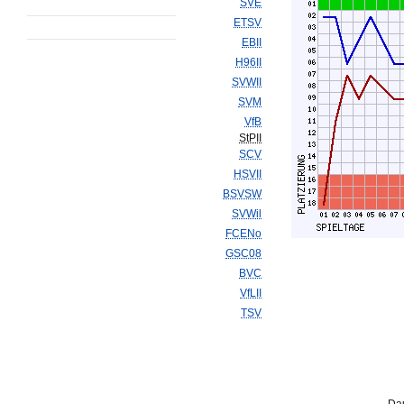
SVE
ETSV
EBII
H96II
SVWII
SVM
VfB
StPII
SCV
HSVII
BSVSW
SVWil
FCENo
GSC08
BVC
VfLII
TSV