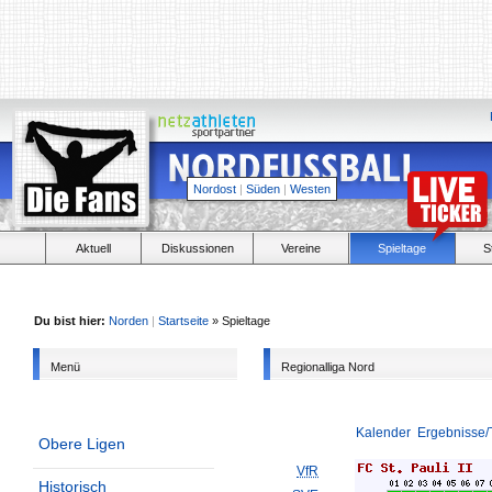
Nordost
|
Süden
|
Westen
Aktuell
Diskussionen
Vereine
Spieltage
S
Du bist hier:
Norden
|
Startseite
» Spieltage
Menü
Regionalliga Nord
Kalender
Ergebnisse/
Obere Ligen
VfR
Historisch