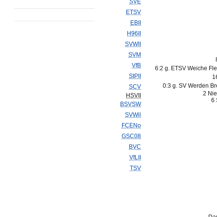
SVE
ETSV
EBII
H96II
SVWII
SVM
VfB
6:2 g. ETSV Weiche Fle
StPII
1
0:3 g. SV Werden Br
SCV
2 Nie
HSVII
6 
BSVSW
SVWil
FCENo
GSC08
BVC
VfLII
TSV