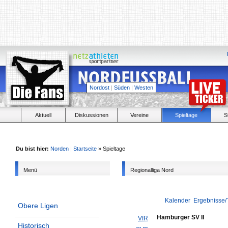
Nordost
|
Süden
|
Westen
Aktuell
Diskussionen
Vereine
Spieltage
S
Du bist hier:
Norden
|
Startseite
» Spieltage
Menü
Regionalliga Nord
Kalender
Ergebnisse/
Obere Ligen
Hamburger SV II
VfR
Historisch