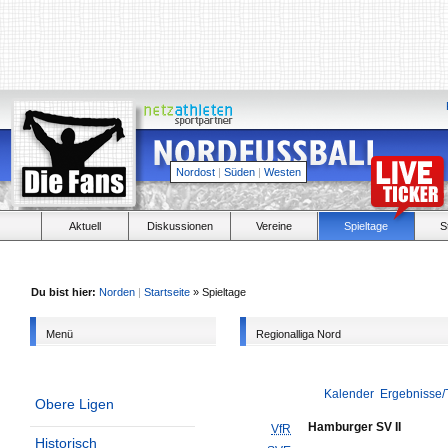
Nordost
|
Süden
|
Westen
Aktuell
Diskussionen
Vereine
Spieltage
S
Du bist hier:
Norden
|
Startseite
» Spieltage
Menü
Regionalliga Nord
Kalender
Ergebnisse/
Obere Ligen
Hamburger SV II
VfR
Historisch