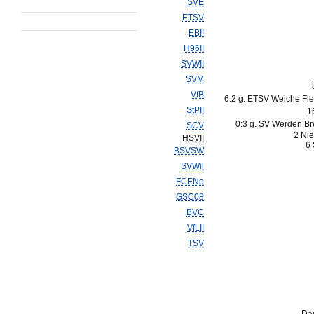
SVE
ETSV
EBII
H96II
SVWII
SVM
VfB
6:2 g. ETSV Weiche Fle
StPII
1
0:3 g. SV Werden Br
SCV
2 Nie
HSVII
6 
BSVSW
SVWil
FCENo
GSC08
BVC
VfLII
TSV