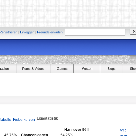
Registrieren
|
Einloggen
|
Freunde einladen
tadien
Fotos & Videos
Games
Wetten
Blogs
Sho
Ligastatistik
Tabelle
Fieberkurven
Hannover 96 II
VfR
45,75%
Chancen gegen.
54,25%