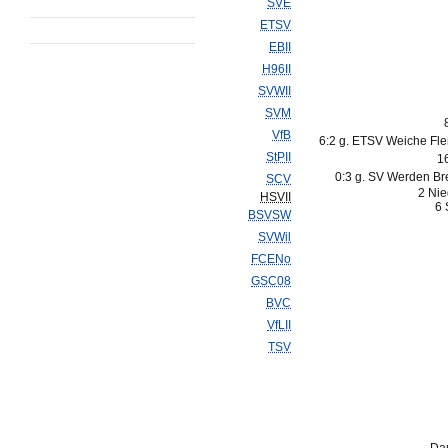
SVE
ETSV
EBII
H96II
SVWII
SVM
VfB
6:2 g. ETSV Weiche Fle
StPII
1
0:3 g. SV Werden Bre
SCV
2 Nie
HSVII
6 
BSVSW
SVWil
FCENo
GSC08
BVC
VfLII
TSV