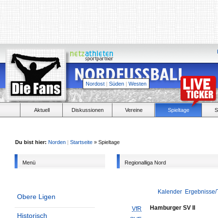
Nordost
|
Süden
|
Westen
Aktuell
Diskussionen
Vereine
Spieltage
S
Du bist hier:
Norden
|
Startseite
» Spieltage
Menü
Regionalliga Nord
Kalender
Ergebnisse/
Obere Ligen
Hamburger SV II
VfR
Historisch