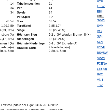
SVE
14
Tabellenposition
11
ETSV
34
Pkt.
41
EBII
34
Spiele
34
H96II
1
Pkt./Spiel
1.21
SVWII
44:54
Tore
63:59
1.29:1.59
Tore/Spiel
1.85:1.74
SVM
8 (23,53%)
Siege
10 (29,41%)
VfB
nsburg (A)
Höchster Sieg
9:2 g. SV Werden Bremen II (H)
StPII
6 (47,06%)
Niederlagen
13 (38,24%)
SCV
men II (A)
Höchste Niederlage
0:4 g. SV Eichede (A)
derlage(n)
2 Niederlage(n)
HSVII
Aktuelle Serie
Sp. o. Sieg
2 Sp. o. Sieg
BSVSW
SVWil
FCENo
GSC08
BVC
VfLII
TSV
Letztes Update der Liga: 13.06.2014 20:52