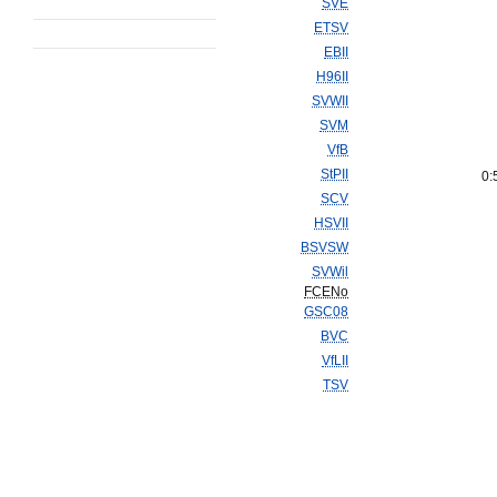
SVE
ETSV
EBII
H96II
SVWII
SVM
VfB
StPII
0:
SCV
HSVII
BSVSW
SVWil
FCENo
GSC08
BVC
VfLII
TSV