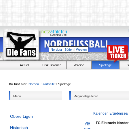
Nordost
|
Süden
|
Westen
Aktuell
Diskussionen
Vereine
Spieltage
S
Du bist hier:
Norden
|
Startseite
» Spieltage
Menü
Regionalliga Nord
Kalender
Ergebnisse/
Obere Ligen
FC Eintracht Norder
VfR
Historisch