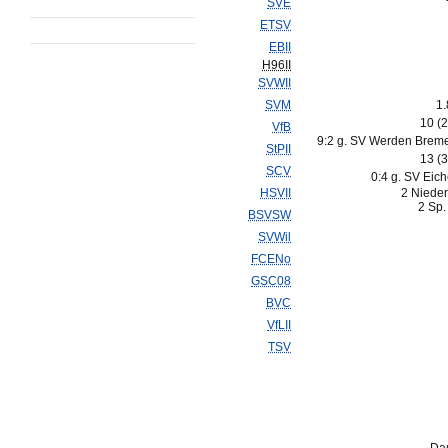
SVE
ETSV
EBII
H96II
SVWII
SVM
1.
10 (
VfB
9:2 g. SV Werden Bremen
StPII
13 (
SCV
0:4 g. SV Eic
HSVII
2 Nieder
2 Sp.
BSVSW
SVWil
FCENo
GSC08
BVC
VfLII
TSV