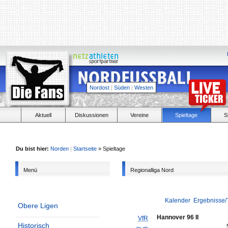
Nordost
|
Süden
|
Westen
Aktuell
Diskussionen
Vereine
Spieltage
S
Du bist hier:
Norden
|
Startseite
» Spieltage
Menü
Regionalliga Nord
Kalender
Ergebnisse/
Obere Ligen
Hannover 96 II
VfR
Historisch