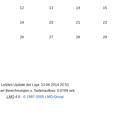
12
13
14
15
19
20
21
22
26
27
28
29
Letztes Update der Liga: 13.06.2014 20:51
er Berechnungen u. Seitenaufbau: 0.0789 sek.
LMO
4.0 -
© 1997-2005 LMO-Group