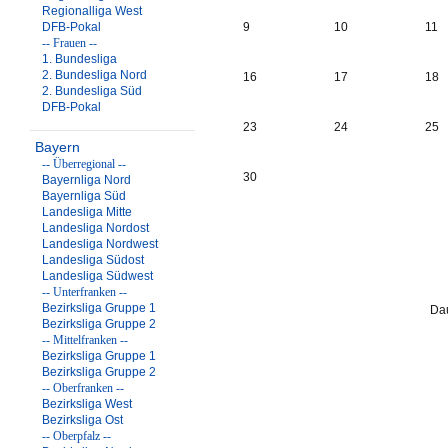
Regionalliga West
DFB-Pokal
9
10
11
-- Frauen --
1. Bundesliga
2. Bundesliga Nord
16
17
18
2. Bundesliga Süd
DFB-Pokal
23
24
25
Bayern
-- Überregional --
30
Bayernliga Nord
Bayernliga Süd
Landesliga Mitte
Landesliga Nordost
Landesliga Nordwest
Landesliga Südost
Landesliga Südwest
-- Unterfranken --
Bezirksliga Gruppe 1
Dau
Bezirksliga Gruppe 2
-- Mittelfranken --
Bezirksliga Gruppe 1
Bezirksliga Gruppe 2
-- Oberfranken --
Bezirksliga West
Bezirksliga Ost
-- Oberpfalz --