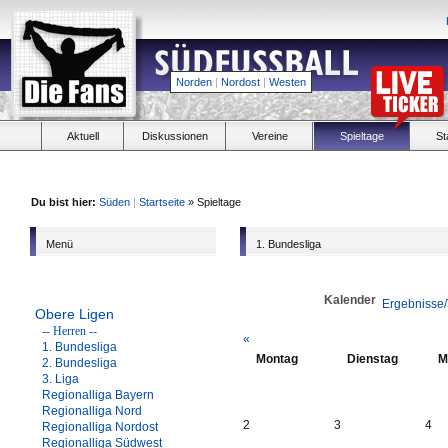
Norden
|
Nordost
|
Westen
Aktuell
Diskussionen
Vereine
Spieltage
St
Du bist hier:
Süden
|
Startseite
» Spieltage
Menü
1. Bundesliga
Kalender
Ergebnisse/
Obere Ligen
-- Herren --
«
1. Bundesliga
Montag
Dienstag
M
2. Bundesliga
3. Liga
Regionalliga Bayern
Regionalliga Nord
2
3
4
Regionalliga Nordost
Regionalliga Südwest