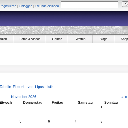
Registrieren
|
Einloggen
|
Freunde einladen
adien
Fotos & Videos
Games
Wetten
Blogs
Shop
Tabelle
Fieberkurven
Ligastatistik
November 2026
#
»
ittwoch
Donnerstag
Freitag
Samstag
Sonntag
1
5
6
7
8