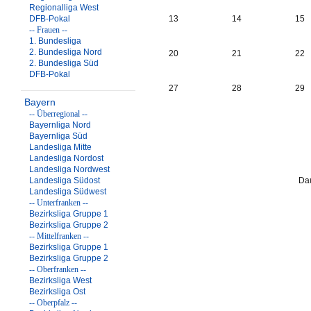
Regionalliga West
DFB-Pokal
13
14
15
-- Frauen --
1. Bundesliga
2. Bundesliga Nord
20
21
22
2. Bundesliga Süd
DFB-Pokal
27
28
29
Bayern
-- Überregional --
Bayernliga Nord
Bayernliga Süd
Landesliga Mitte
Landesliga Nordost
Landesliga Nordwest
Landesliga Südost
Dau
Landesliga Südwest
-- Unterfranken --
Bezirksliga Gruppe 1
Bezirksliga Gruppe 2
-- Mittelfranken --
Bezirksliga Gruppe 1
Bezirksliga Gruppe 2
-- Oberfranken --
Bezirksliga West
Bezirksliga Ost
-- Oberpfalz --